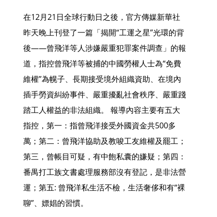
在12月21日全球行動日之後，官方傳媒新華社
昨天晚上刊登了一篇「揭開“工運之星”光環的背
後——曾飛洋等人涉嫌嚴重犯罪案件調查」的報
道，指控曾飛洋等被捕的中國勞權人士為“免費
維權”為幌子、長期接受境外組織資助、在境內
插手勞資糾紛事件、嚴重擾亂社會秩序、嚴重踐
踏工人權益的非法組織。 報導內容主要有五大
指控，第一：指曾飛洋接受外國資金共500多
萬；第二：曾飛洋協助及教唆工友維權及罷工；
第三，曾帳目可疑，有中飽私囊的嫌疑；第四：
番禺打工族文書處理服務部沒有登記，是非法營
運；第五: 曾飛洋私生活不檢，生活奢侈和有“裸
聊”、嫖娼的習慣。