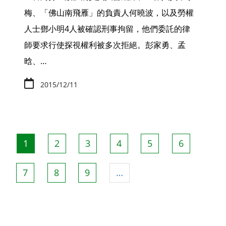
梅、「佛山南飛雁」的負責人何曉波，以及勞權
人士鄧小明4人被確認刑事拘留，他們委託的律
師要求行使探視權利被多次拒絕。彭家勇、孟
晗、…
2015/12/11
Pagination
目
1
頁
2
頁
3
頁
4
頁
5
頁
6
前
面
面
面
面
面
頁
頁
7
頁
8
頁
9
…
面
面
面
面