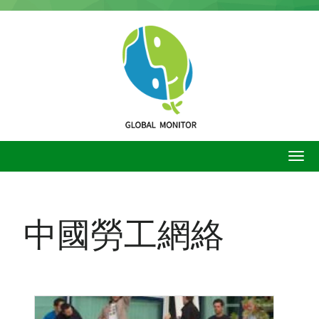
移
至
主
內
容
中國勞工網絡