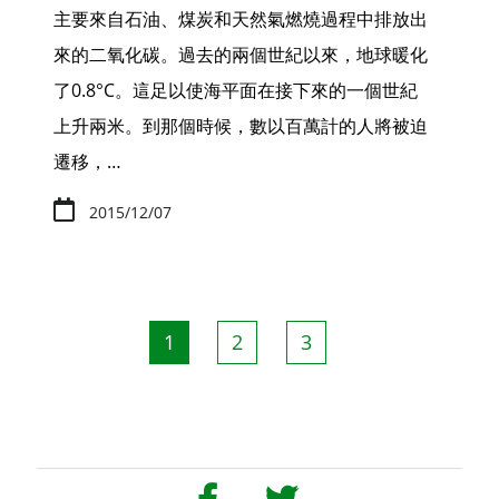
主要來自石油、煤炭和天然氣燃燒過程中排放出
來的二氧化碳。過去的兩個世紀以來，地球暖化
了0.8°C。這足以使海平面在接下來的一個世紀
上升兩米。到那個時候，數以百萬計的人將被迫
遷移，…
2015/12/07
Pagination
目
1
頁
2
頁
3
前
面
面
頁
面