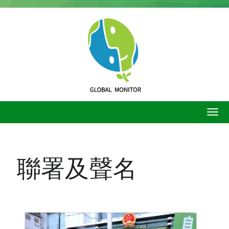
移
至
主
內
容
聯署及聲名